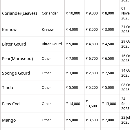
2025
01
Coriander(Leaves)
Coriander
₹ 10,000
₹ 9,000
₹ 8,000
Nove
2025
31 O
Kinnow
Kinnow
₹ 4,000
₹ 3,500
₹ 3,000
2025
29 O
Bitter Gourd
Bitter Gourd
₹ 5,000
₹ 4,800
₹ 4,500
2025
16 O
Pear(Marasebu)
Other
₹ 7,000
₹ 6,700
₹ 6,500
2025
14 O
Sponge Gourd
Other
₹ 3,000
₹ 2,800
₹ 2,500
2025
08 O
Tinda
Other
₹ 5,500
₹ 5,200
₹ 5,000
2025
24
₹
Peas Cod
Other
₹ 14,000
₹ 13,000
Sept
13,500
2025
23 Ju
Mango
Other
₹ 5,000
₹ 3,500
₹ 2,000
2025