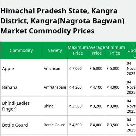
Himachal Pradesh State, Kangra
District, Kangra(Nagrota Bagwan)
Market Commodity Prices
L
Maximum
Average
Minimum
Commodity
Variety
Upd
Price
Price
Price
04
Apple
American
₹ 7,000
₹ 6,000
₹ 5,000
Nove
2025
04
Banana
Amruthapani
₹ 4,200
₹ 4,100
₹ 4,000
Nove
2025
04
Bhindi(Ladies
Bhindi
₹ 3,500
₹ 3,200
₹ 3,000
Nove
Finger)
2025
04
Bottle Gourd
Bottle Gourd
₹ 4,500
₹ 4,000
₹ 3,500
Nove
2025