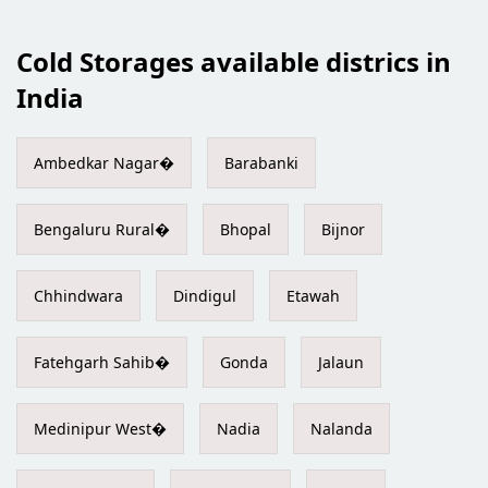
Cold Storages available districs in
India
Ambedkar Nagar�
Barabanki
Bengaluru Rural�
Bhopal
Bijnor
Chhindwara
Dindigul
Etawah
Fatehgarh Sahib�
Gonda
Jalaun
Medinipur West�
Nadia
Nalanda