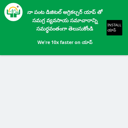
నా పంట డిజిటల్ అగ్రికల్చర్ యాప్ తో
సమగ్ర వ్యవసాయ సమాచారాన్ని
INSTALL
సమర్ధవంతంగా తెలుసుకోండి
యాప్
We're 10x faster on యాప్