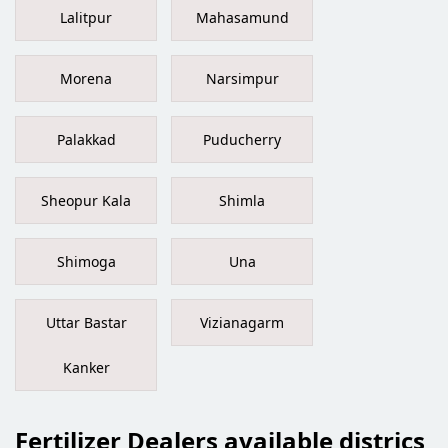
Lalitpur
Mahasamund
Morena
Narsimpur
Palakkad
Puducherry
Sheopur Kala
Shimla
Shimoga
Una
Uttar Bastar
Vizianagarm
Kanker
Fertilizer Dealers available districs