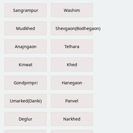
Sangrampur
Washim
Mudkhed
Shevgaon(Bodhegaon)
Anajngaon
Telhara
Kinwat
Khed
Gondpimpri
Hanegaon
Umarked(Danki)
Panvel
Deglur
Narkhed