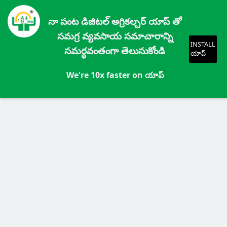
నా పంట డిజిటల్ అగ్రికల్చర్ యాప్ తో
సమగ్ర వ్యవసాయ సమాచారాన్ని
INSTALL
సమర్ధవంతంగా తెలుసుకోండి
యాప్
We're 10x faster on యాప్