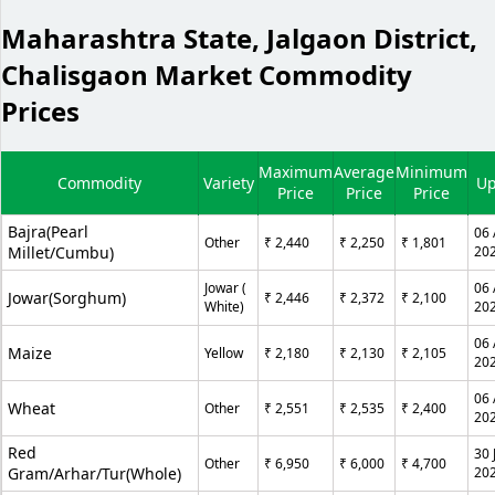
Maharashtra State, Jalgaon District,
Chalisgaon Market Commodity
Prices
Maximum
Average
Minimum
Commodity
Variety
Up
Price
Price
Price
Bajra(Pearl
06 
Other
₹ 2,440
₹ 2,250
₹ 1,801
Millet/Cumbu)
20
Jowar (
06 
Jowar(Sorghum)
₹ 2,446
₹ 2,372
₹ 2,100
White)
20
06 
Maize
Yellow
₹ 2,180
₹ 2,130
₹ 2,105
20
06 
Wheat
Other
₹ 2,551
₹ 2,535
₹ 2,400
20
Red
30 
Other
₹ 6,950
₹ 6,000
₹ 4,700
Gram/Arhar/Tur(whole)
20