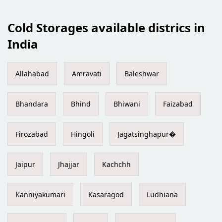
Cold Storages available districs in
India
Allahabad
Amravati
Baleshwar
Bhandara
Bhind
Bhiwani
Faizabad
Firozabad
Hingoli
Jagatsinghapur�
Jaipur
Jhajjar
Kachchh
Kanniyakumari
Kasaragod
Ludhiana