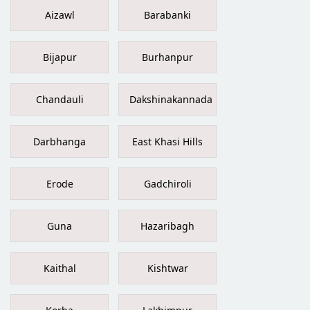
Aizawl
Barabanki
Bijapur
Burhanpur
Chandauli
Dakshinakannada
Darbhanga
East Khasi Hills
Erode
Gadchiroli
Guna
Hazaribagh
Kaithal
Kishtwar