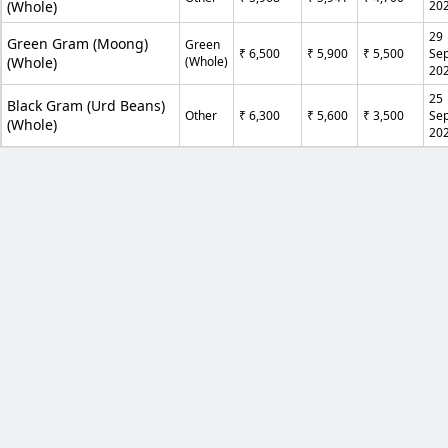
(Whole)
20
29
Green Gram (Moong)
Green
₹ 6,500
₹ 5,900
₹ 5,500
Se
(Whole)
(Whole)
20
25
Black Gram (Urd Beans)
Other
₹ 6,300
₹ 5,600
₹ 3,500
Se
(Whole)
20