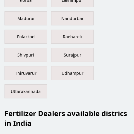
Korba
Lakhimpur
Madurai
Nandurbar
Palakkad
Raebareli
Shivpuri
Surajpur
Thiruvarur
Udhampur
Uttarakannada
Fertilizer Dealers available districs
in India