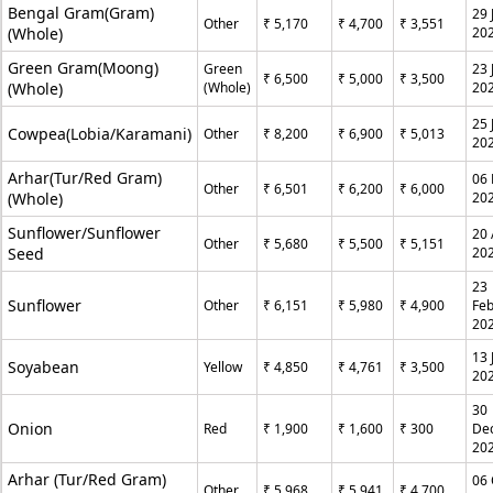
Bengal Gram(Gram)
29 
Other
₹ 5,170
₹ 4,700
₹ 3,551
(Whole)
20
Green Gram(Moong)
Green
23 
₹ 6,500
₹ 5,000
₹ 3,500
(Whole)
(Whole)
20
25 
Cowpea(Lobia/Karamani)
Other
₹ 8,200
₹ 6,900
₹ 5,013
20
Arhar(Tur/Red Gram)
06
Other
₹ 6,501
₹ 6,200
₹ 6,000
(Whole)
20
Sunflower/Sunflower
20 
Other
₹ 5,680
₹ 5,500
₹ 5,151
Seed
20
23
Sunflower
Other
₹ 6,151
₹ 5,980
₹ 4,900
Feb
20
13 
Soyabean
Yellow
₹ 4,850
₹ 4,761
₹ 3,500
20
30
Onion
Red
₹ 1,900
₹ 1,600
₹ 300
De
20
Arhar (Tur/Red Gram)
06 
Other
₹ 5,968
₹ 5,941
₹ 4,700