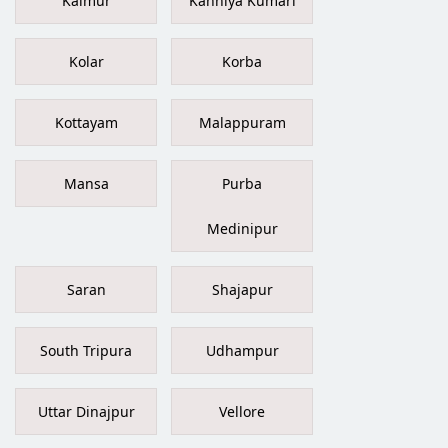
Kaimur
Kanniya Kumari
Kolar
Korba
Kottayam
Malappuram
Mansa
Purba
Medinipur
Saran
Shajapur
South Tripura
Udhampur
Uttar Dinajpur
Vellore