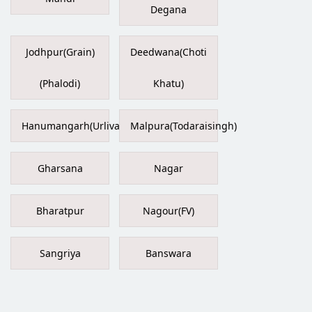
Degana
Jodhpur(Grain)
Deedwana(Choti
(Phalodi)
Khatu)
Hanumangarh(Urlivas)
Malpura(Todaraisingh)
Gharsana
Nagar
Bharatpur
Nagour(FV)
Sangriya
Banswara