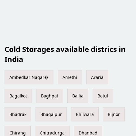
Cold Storages available districs in
India
Ambedkar Nagar�
Amethi
Araria
Bagalkot
Baghpat
Ballia
Betul
Bhadrak
Bhagalpur
Bhilwara
Bijnor
Chirang
Chitradurga
Dhanbad