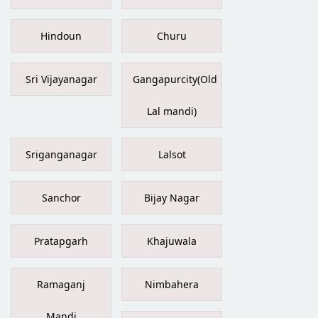
Hindoun
Churu
Sri Vijayanagar
Gangapurcity(Old
Lal mandi)
Sriganganagar
Lalsot
Sanchor
Bijay Nagar
Pratapgarh
Khajuwala
Ramaganj
Nimbahera
Mandi