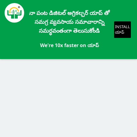
నా పంట డిజిటల్ అగ్రికల్చర్ యాప్ తో
సమగ్ర వ్యవసాయ సమాచారాన్ని
INSTALL
సమర్ధవంతంగా తెలుసుకోండి
యాప్
We're 10x faster on యాప్