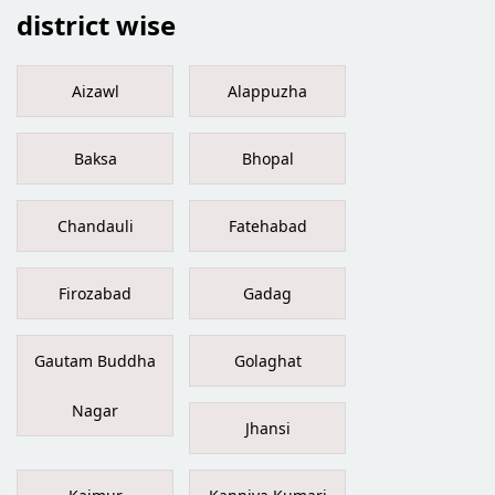
district wise
Aizawl
Alappuzha
Baksa
Bhopal
Chandauli
Fatehabad
Firozabad
Gadag
Gautam Buddha
Golaghat
Nagar
Jhansi