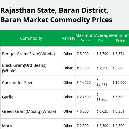
Rajasthan State, Baran District,
Baran Market Commodity Prices
Maximum
Average
Minimu
Commodity
Variety
Price
Price
Price
Bengal Gram(Gram)(Whole)
Other
₹ 5,900
₹ 5,790
₹ 5,574
Black Gram(Urd Beans)
Other
₹ 7,800
₹ 7,350
₹ 6,800
(Whole)
₹
Corriander Seed
Other
₹ 14,520
₹ 12,900
14,251
₹
Garlic
Other
₹ 23,500
₹ 5,600
11,200
Green Gram(Moong)(Whole)
Other
₹ 6,800
₹ 6,625
₹ 6,351
Maize
Other
₹ 2,300
₹ 2,300
₹ 2,300