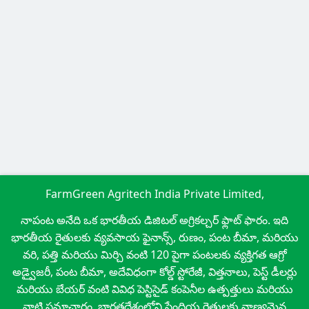
FarmGreen Agritech India Private Limited,
నాపంట అనేది ఒక భారతీయ డిజిటల్ అగ్రికల్చర్ ఫ్లాట్ ఫారం. ఇది
భారతీయ రైతులకు వ్యవసాయ ఫైనాన్స్, రుణం, పంట బీమా, మరియు
వరి, పత్తి మరియు మిర్చి వంటి 120 పైగా పంటలకు వ్యక్తిగత ఆగ్రో
అడ్వైజరీ, పంట బీమా, అదేవిధంగా కోల్డ్ స్టోరేజీ, విత్తనాలు, పెస్ట్ డీలర్లు
మరియు బేయర్ వంటి వివిధ పెస్టిసైడ్ కంపెనీల ఉత్పత్తులు మరియు
వాటి సమాచారం, భారతదేశంలోని సేంద్రియ రైతులకు నాణ్యమైన