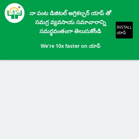
నా పంట డిజిటల్ అగ్రికల్చర్ యాప్ తో
సమగ్ర వ్యవసాయ సమాచారాన్ని
INSTALL
సమర్ధవంతంగా తెలుసుకోండి
యాప్
We're 10x faster on యాప్