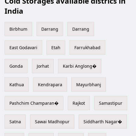
Cold Storages available districs in
India
Birbhum
Darrang
Darrang
East Godavari
Etah
Farrukhabad
Gonda
Jorhat
Karbi Anglong�
Kathua
Kendrapara
Mayurbhanj
Pashchim Champaran�
Rajkot
Samastipur
Satna
Sawai Madhopur
Siddharth Nagar�