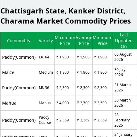
Chattisgarh State, Kanker District,
Charama Market Commodity Prices
Last
Maximum
Average
Minimum
Commodity
Variety
Updated
Price
Price
Price
On
06 August
Paddy(Common)
I.R. 64
₹ 1,900
₹ 1,900
₹ 1,900
2026
30 July
Maize
Medium
₹ 1,800
₹ 1,800
₹ 1,800
2026
31 March
Paddy(Common)
I.R. 36
₹ 2,300
₹ 2,300
₹ 2,300
2026
30 March
Mahua
Mahua
₹ 4,000
₹ 3,700
₹ 3,500
2026
28
Paddy
Paddy(Common)
₹ 2,369
₹ 2,369
₹ 2,369
February
Coarse
2026
24 January