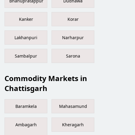
Bhanupratappur
Dudhawa
Kanker
Korar
Lakhanpuri
Narharpur
Sambalpur
Sarona
Commodity Markets in
Chattisgarh
Baramkela
Mahasamund
Ambagarh
Kheragarh